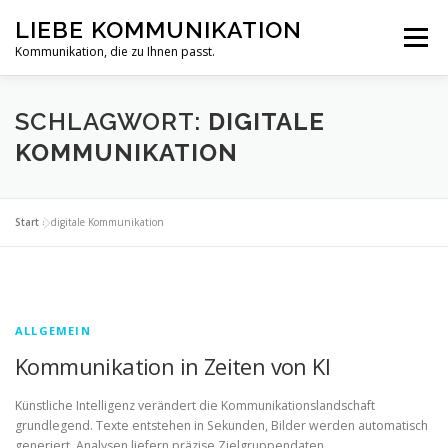
Zum
LIEBE KOMMUNIKATION
Inhalt
Menü
springen
Kommunikation, die zu Ihnen passt.
HOME
ÜBER MICH
ANGEBOT
NEWS
SCHLAGWORT:
DIGITALE
KOMMUNIKATION
KONTAKT
Start
»
digitale Kommunikation
ALLGEMEIN
Kommunikation in Zeiten von KI
Künstliche Intelligenz verändert die Kommunikationslandschaft
grundlegend. Texte entstehen in Sekunden, Bilder werden automatisch
generiert, Analysen liefern präzise Zielgruppendaten.